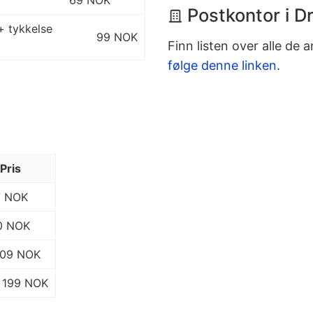
69 NOK
Postkontor i 
+ tykkelse
99 NOK
Finn listen over alle de 
følge denne linken
.
Pris
7 NOK
0 NOK
109 NOK
199 NOK