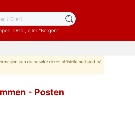
pel: "
Oslo
", eller "
Bergen
"
nformasjon kan du besøke deres offisielle nettsted på
ammen - Posten