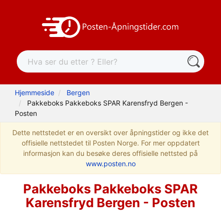
Hjemmeside
Bergen
Pakkeboks Pakkeboks SPAR Karensfryd Bergen -
Posten
Dette nettstedet er en oversikt over åpningstider og ikke det
offisielle nettstedet til Posten Norge. For mer oppdatert
informasjon kan du besøke deres offisielle nettsted på
www.posten.no
Pakkeboks Pakkeboks SPAR
Karensfryd Bergen - Posten