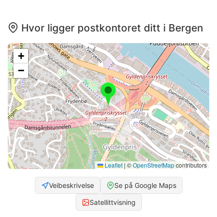
Hvor ligger postkontoret ditt i Bergen
+
−
Leaflet
|
©
OpenStreetMap
contributors
Veibeskrivelse
Se på Google Maps
Satellittvisning