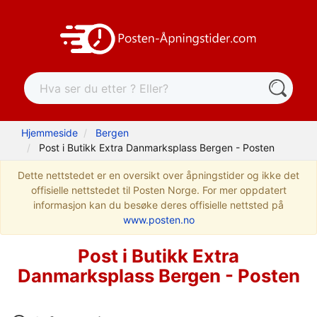
Hjemmeside
Bergen
Post i Butikk Extra Danmarksplass Bergen - Posten
Dette nettstedet er en oversikt over åpningstider og ikke det
offisielle nettstedet til Posten Norge. For mer oppdatert
informasjon kan du besøke deres offisielle nettsted på
www.posten.no
Post i Butikk Extra
Danmarksplass Bergen - Posten