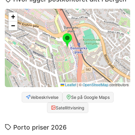
+
−
Leaflet
|
©
OpenStreetMap
contributors
Veibeskrivelse
Se på Google Maps
Satellittvisning
Porto priser 2026