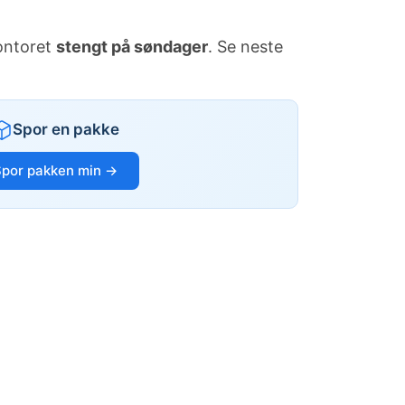
kontoret
stengt på søndager
. Se neste
Spor en pakke
Spor pakken min →