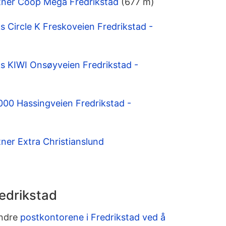
tner Coop Mega Fredrikstad
(677 m)
Circle K Freskoveien Fredrikstad -
 KIWI Onsøyveien Fredrikstad -
000 Hassingveien Fredrikstad -
ner Extra Christianslund
redrikstad
andre
postkontorene i Fredrikstad ved å