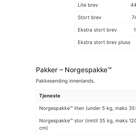
Lite brev
4
Stort brev
7
Ekstra stort brev
Ekstra stort brev pluss
Pakker – Norgespakke™
Pakkesending innenlands.
Tjeneste
Norgespakke™ liten (under 5 kg, maks 3
Norgespakke™ stor (inntil 35 kg, maks 
cm)