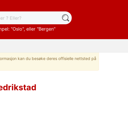
pel: "
Oslo
", eller "
Bergen
"
nformasjon kan du besøke deres offisielle nettsted på
edrikstad