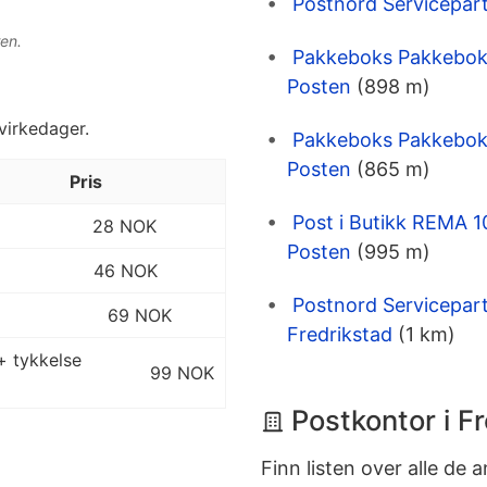
Postnord Servicepar
en.
Pakkeboks Pakkeboks 
Posten
(898 m)
 virkedager.
Pakkeboks Pakkeboks
Posten
(865 m)
Pris
Post i Butikk REMA 1
28 NOK
Posten
(995 m)
46 NOK
Postnord Servicepart
69 NOK
Fredrikstad
(1 km)
+ tykkelse
99 NOK
Postkontor i F
Finn listen over alle de 