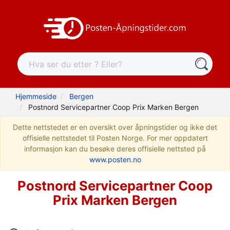
Hjemmeside
Bergen
Postnord Servicepartner Coop Prix Marken Bergen
Dette nettstedet er en oversikt over åpningstider og ikke det
offisielle nettstedet til Posten Norge. For mer oppdatert
informasjon kan du besøke deres offisielle nettsted på
www.posten.no
Postnord Servicepartner Coop
Prix Marken Bergen