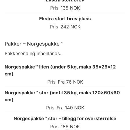
135 NOK
Ekstra stort brev pluss
242 NOK
Pakker – Norgespakke™
Pakkesending innenlands.
Norgespakke™ liten (under 5 kg, maks 35×25×12
cm)
Fra 76 NOK
Norgespakke™ stor (inntil 35 kg, maks 120×60×60
cm)
Fra 140 NOK
Norgespakke™ stor – tillegg for overstørrelse
186 NOK