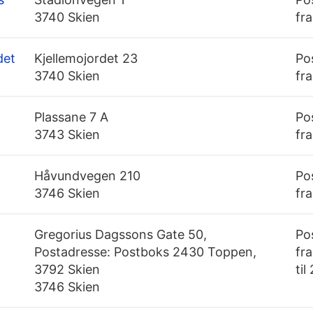
3740 Skien
fra
det
Kjellemojordet 23
Po
3740 Skien
fra
Plassane 7 A
Po
3743 Skien
fra
Håvundvegen 210
Po
3746 Skien
fra
Gregorius Dagssons Gate 50,
Po
Postadresse: Postboks 2430 Toppen,
fra
3792 Skien
til
3746 Skien