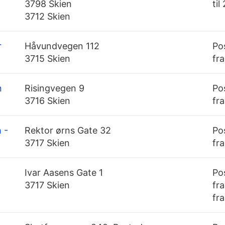
3798 Skien
til
3712 Skien
r
Håvundvegen 112
Po
3715 Skien
fra
n
Risingvegen 9
Po
3716 Skien
fra
 -
Rektor ørns Gate 32
Po
3717 Skien
fra
Ivar Aasens Gate 1
Po
3717 Skien
fr
fra