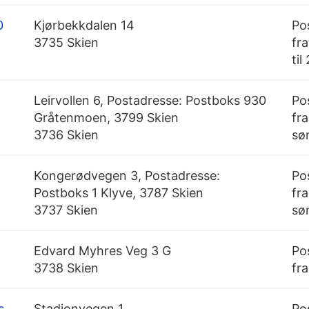
0
Kjørbekkdalen 14
Po
3735 Skien
fra
til
Leirvollen 6, Postadresse: Postboks 930
Po
Gråtenmoen, 3799 Skien
fra
3736 Skien
sø
Kongerødvegen 3, Postadresse:
Po
Postboks 1 Klyve, 3787 Skien
fra
3737 Skien
sø
Edvard Myhres Veg 3 G
Po
3738 Skien
fra
s
Stadionvegen 1
Po