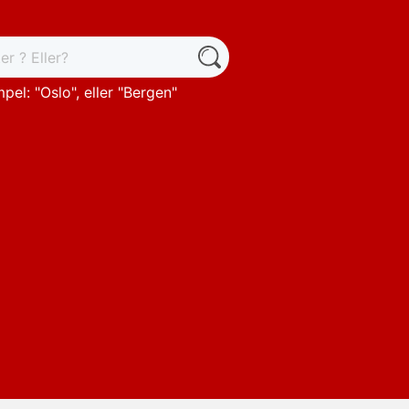
pel: "
Oslo
", eller "
Bergen
"