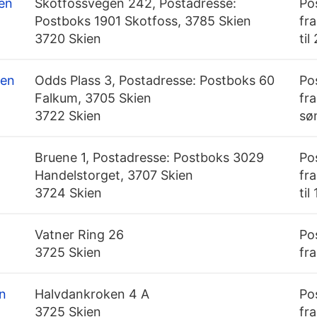
ien
Skotfossvegen 242, Postadresse:
Po
Postboks 1901 Skotfoss, 3785 Skien
fra
3720 Skien
til
ien
Odds Plass 3, Postadresse: Postboks 60
Po
Falkum, 3705 Skien
fra
3722 Skien
sø
Bruene 1, Postadresse: Postboks 3029
Po
Handelstorget, 3707 Skien
fra
3724 Skien
til
Vatner Ring 26
Po
3725 Skien
fra
n
Halvdankroken 4 A
Po
3725 Skien
fra