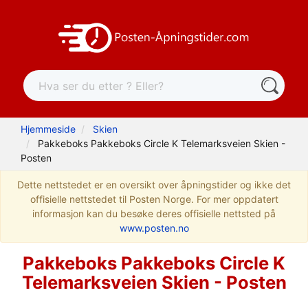
Hjemmeside
Skien
Pakkeboks Pakkeboks Circle K Telemarksveien Skien -
Posten
Dette nettstedet er en oversikt over åpningstider og ikke det
offisielle nettstedet til Posten Norge. For mer oppdatert
informasjon kan du besøke deres offisielle nettsted på
www.posten.no
Pakkeboks Pakkeboks Circle K
Telemarksveien Skien - Posten