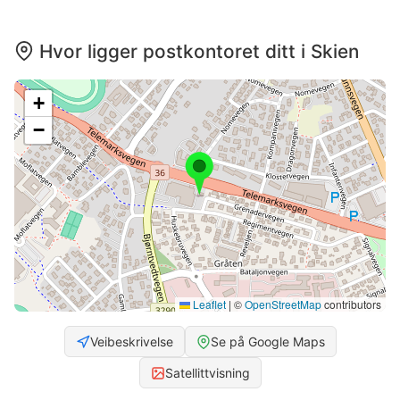
Hvor ligger postkontoret ditt i Skien
+
−
Leaflet
|
©
OpenStreetMap
contributors
Veibeskrivelse
Se på Google Maps
Satellittvisning