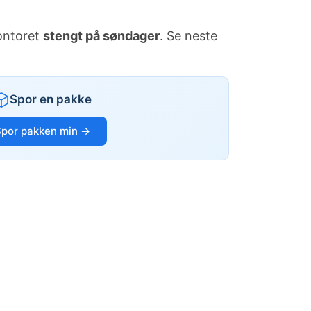
kontoret
stengt på søndager
. Se neste
Spor en pakke
Spor pakken min →