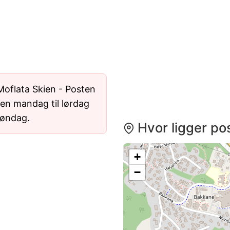
oflata Skien - Posten
pen mandag til lørdag
 søndag.
Hvor ligger pos
+
−