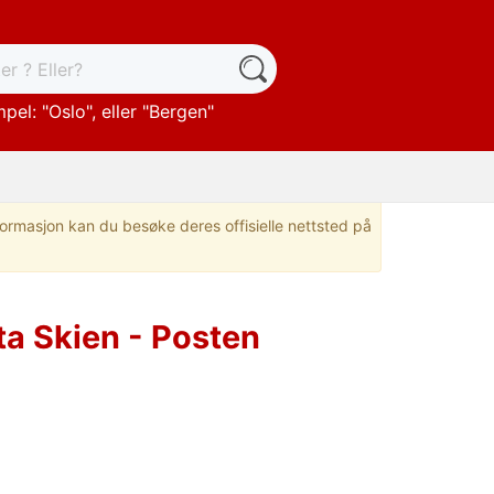
pel: "
Oslo
", eller "
Bergen
"
nformasjon kan du besøke deres offisielle nettsted på
a Skien - Posten