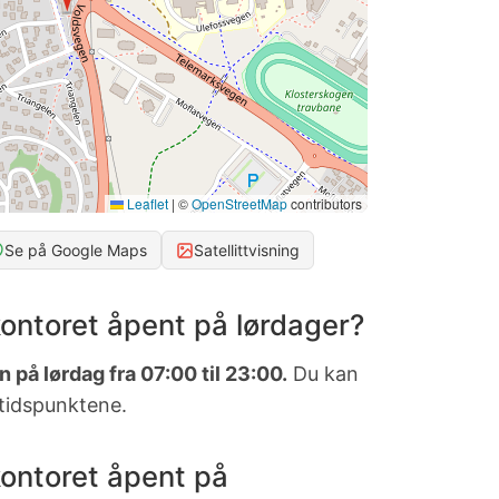
Leaflet
|
©
OpenStreetMap
contributors
Se på Google Maps
Satellittvisning
ontoret åpent på lørdager?
 på lørdag fra 07:00 til 23:00.
Du kan
 tidspunktene.
ontoret åpent på