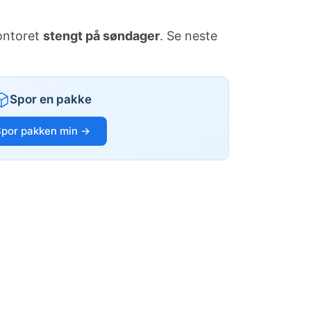
kontoret
stengt på søndager
. Se neste
Spor en pakke
Spor pakken min →