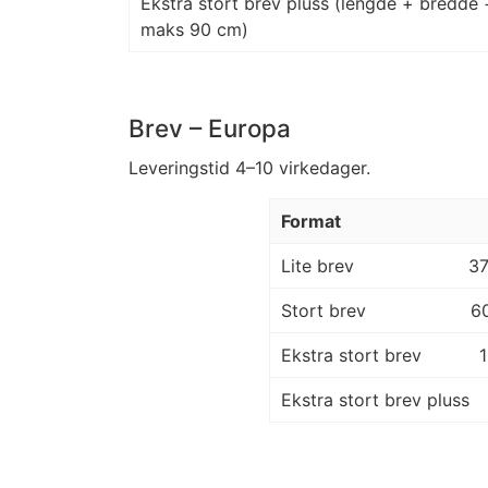
Ekstra stort brev pluss (lengde + bredde 
maks 90 cm)
Brev – Europa
Leveringstid 4–10 virkedager.
Format
Lite brev
3
Stort brev
6
Ekstra stort brev
Ekstra stort brev pluss