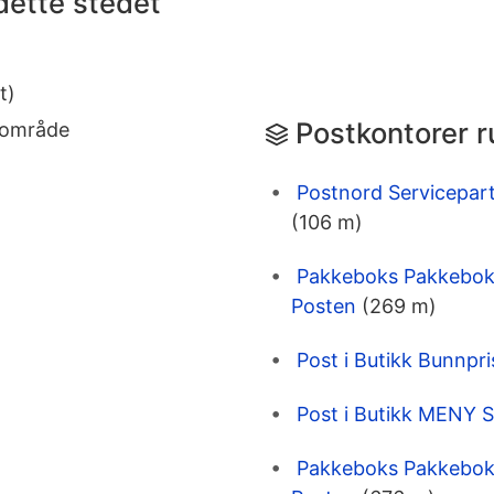
dette stedet
t)
Postkontorer r
eområde
Postnord Servicepar
(106 m)
Pakkeboks Pakkeboks
Posten
(269 m)
Post i Butikk Bunnpr
Post i Butikk MENY S
Pakkeboks Pakkebok