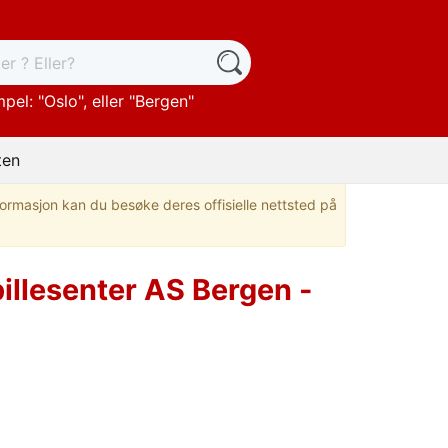
pel: "
Oslo
", eller "
Bergen
"
ten
nformasjon kan du besøke deres offisielle nettsted på
illesenter AS Bergen -