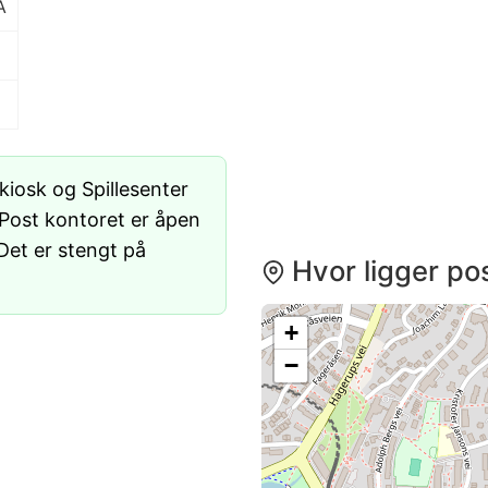
A
iosk og Spillesenter
 Post kontoret er åpen
 Det er stengt på
Hvor ligger pos
+
−