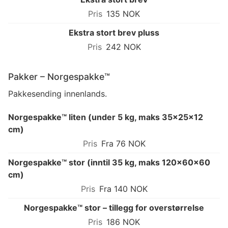
135 NOK
Ekstra stort brev pluss
242 NOK
Pakker – Norgespakke™
Pakkesending innenlands.
Norgespakke™ liten (under 5 kg, maks 35×25×12
cm)
Fra 76 NOK
Norgespakke™ stor (inntil 35 kg, maks 120×60×60
cm)
Fra 140 NOK
Norgespakke™ stor – tillegg for overstørrelse
186 NOK