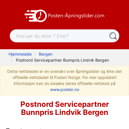
Hjemmeside
Bergen
Postnord Servicepartner Bunnpris Lindvik Bergen
Dette nettstedet er en oversikt over åpningstider og ikke det
offisielle nettstedet til Posten Norge. For mer oppdatert
informasjon kan du besøke deres offisielle nettsted på
www.posten.no
Postnord Servicepartner
Bunnpris Lindvik Bergen