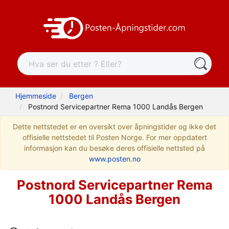
Hjemmeside
Bergen
Postnord Servicepartner Rema 1000 Landås Bergen
Dette nettstedet er en oversikt over åpningstider og ikke det
offisielle nettstedet til Posten Norge. For mer oppdatert
informasjon kan du besøke deres offisielle nettsted på
www.posten.no
Postnord Servicepartner Rema
1000 Landås Bergen