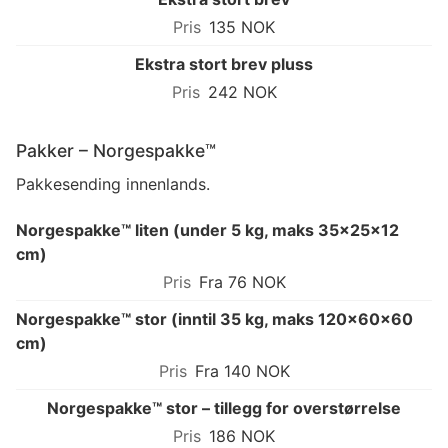
135 NOK
Ekstra stort brev pluss
242 NOK
Pakker – Norgespakke™
Pakkesending innenlands.
Norgespakke™ liten (under 5 kg, maks 35×25×12
cm)
Fra 76 NOK
Norgespakke™ stor (inntil 35 kg, maks 120×60×60
cm)
Fra 140 NOK
Norgespakke™ stor – tillegg for overstørrelse
186 NOK