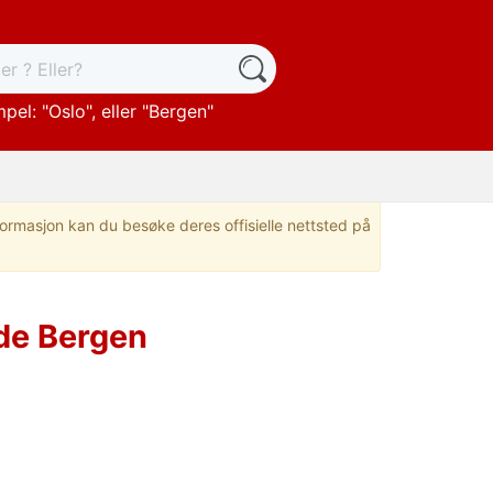
pel: "
Oslo
", eller "
Bergen
"
nformasjon kan du besøke deres offisielle nettsted på
de Bergen