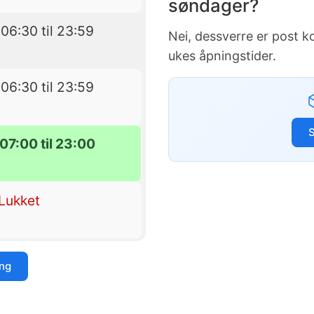
søndager?
06:30 til 23:59
Nei, dessverre er post 
ukes åpningstider.
06:30 til 23:59
07:00 til 23:00
Lukket
ing