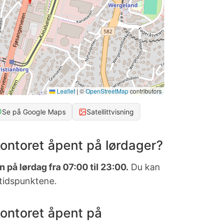
Leaflet
|
©
OpenStreetMap
contributors
Se på Google Maps
Satellittvisning
ontoret åpent på lørdager?
 på lørdag fra 07:00 til 23:00.
Du kan
 tidspunktene.
ontoret åpent på