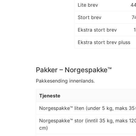
Lite brev
4
Stort brev
7
Ekstra stort brev
Ekstra stort brev pluss
Pakker – Norgespakke™
Pakkesending innenlands.
Tjeneste
Norgespakke™ liten (under 5 kg, maks 3
Norgespakke™ stor (inntil 35 kg, maks 
cm)