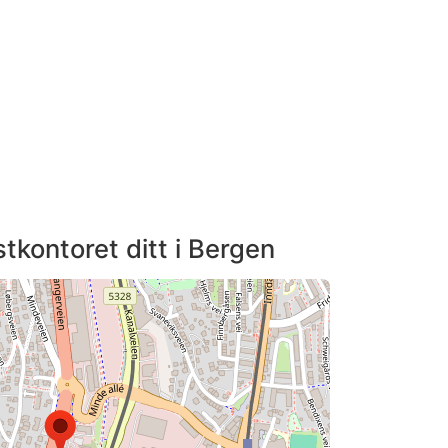
tkontoret ditt i Bergen