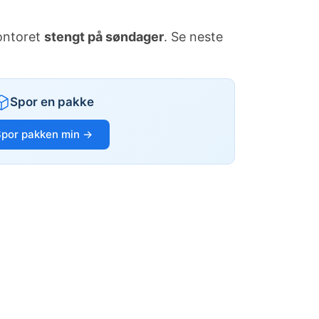
kontoret
stengt på søndager
. Se neste
Spor en pakke
Spor pakken min →