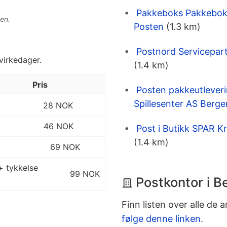
Pakkeboks Pakkeboks
en.
Posten
(1.3 km)
Postnord Servicepar
 virkedager.
(1.4 km)
Pris
Posten pakkeutlever
Spillesenter AS Berge
28 NOK
46 NOK
Post i Butikk SPAR 
(1.4 km)
69 NOK
+ tykkelse
99 NOK
Postkontor i B
Finn listen over alle de 
følge denne linken
.