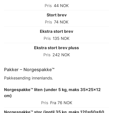
44 NOK
Stort brev
74 NOK
Ekstra stort brev
135 NOK
Ekstra stort brev pluss
242 NOK
Pakker – Norgespakke™
Pakkesending innenlands.
Norgespakke™ liten (under 5 kg, maks 35×25×12
cm)
Fra 76 NOK
Norgespakke™ stor (inntil 35 kg, maks 120×60×60