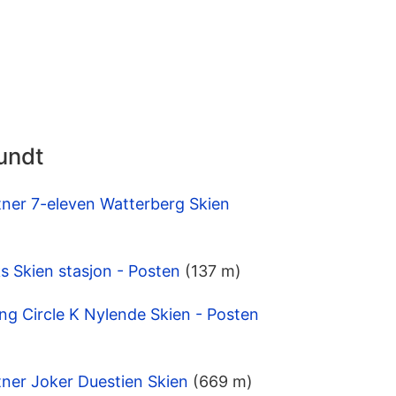
undt
tner 7-eleven Watterberg Skien
 Skien stasjon - Posten
(137 m)
ng Circle K Nylende Skien - Posten
ner Joker Duestien Skien
(669 m)