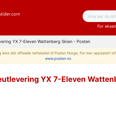
For eksem
vering YX 7-Eleven Wattenberg Skien - Posten
 ikke det offisielle nettstedet til Posten Norge. For mer oppdatert i
www.posten.no
utlevering YX 7-Eleven Wattenb