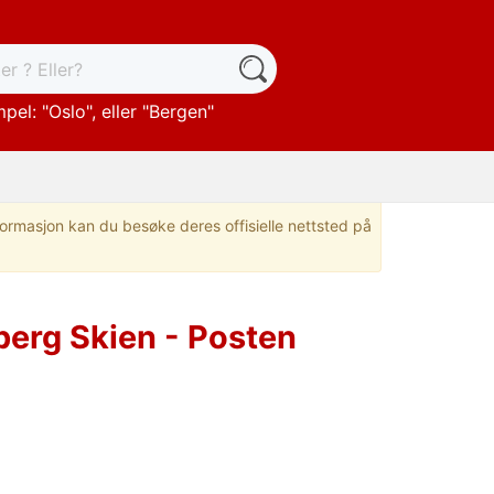
pel: "
Oslo
", eller "
Bergen
"
nformasjon kan du besøke deres offisielle nettsted på
erg Skien - Posten