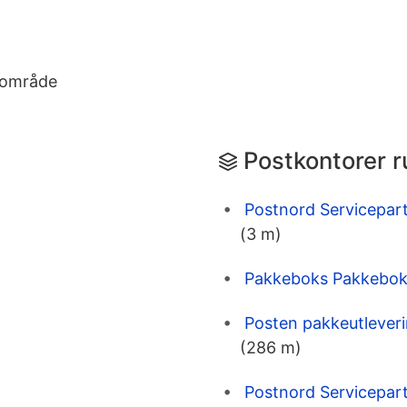
eområde
Postkontorer r
Postnord Servicepar
(3 m)
Pakkeboks Pakkeboks
Posten pakkeutleveri
(286 m)
Postnord Servicepart