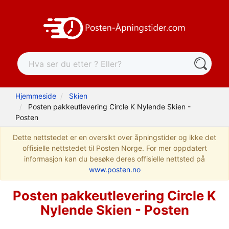
Hjemmeside
Skien
Posten pakkeutlevering Circle K Nylende Skien -
Posten
Dette nettstedet er en oversikt over åpningstider og ikke det
offisielle nettstedet til Posten Norge. For mer oppdatert
informasjon kan du besøke deres offisielle nettsted på
www.posten.no
Posten pakkeutlevering Circle K
Nylende Skien - Posten