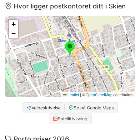
Hvor ligger postkontoret ditt i Skien
+
−
Leaflet
|
©
OpenStreetMap
contributors
Veibeskrivelse
Se på Google Maps
Satellittvisning
Porto priser 2026